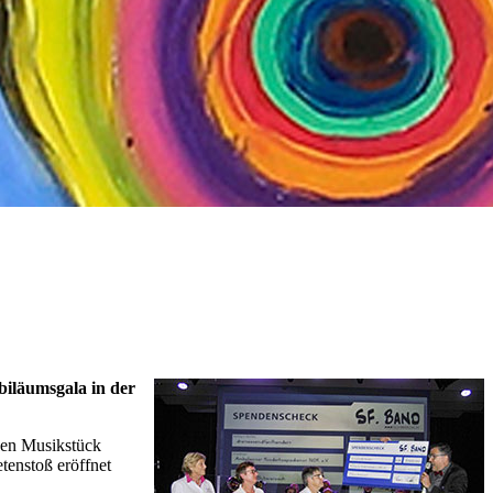
iläumsgala in der
den Musikstück
enstoß eröffnet