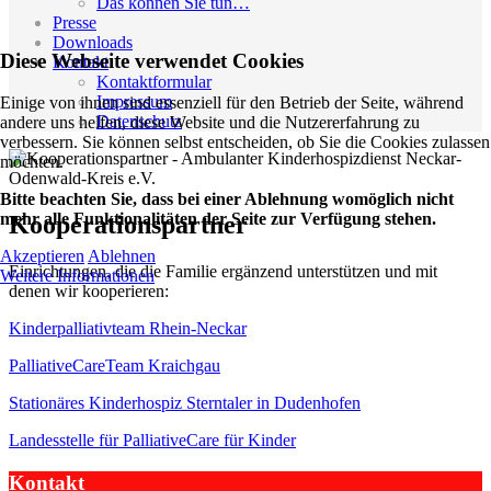
Das können Sie tun…
Presse
Downloads
Diese Webseite verwendet Cookies
Kontakt
Kontaktformular
Impressum
Einige von ihnen sind essenziell für den Betrieb der Seite, während
Datenschutz
andere uns helfen, diese Website und die Nutzererfahrung zu
verbessern. Sie können selbst entscheiden, ob Sie die Cookies zulassen
möchten.
Bitte beachten Sie, dass bei einer Ablehnung womöglich nicht
mehr alle Funktionalitäten der Seite zur Verfügung stehen.
Kooperationspartner
Akzeptieren
Ablehnen
Einrichtungen, die die Familie ergänzend unterstützen und mit
Weitere Informationen
denen wir kooperieren:
Kinderpalliativteam Rhein-Neckar
PalliativeCareTeam Kraichgau
Stationäres Kinderhospiz Sterntaler in Dudenhofen
Landesstelle für PalliativeCare für Kinder
Kontakt