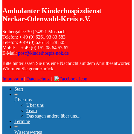
Ambulanter Kinderhospizdienst
Neckar-Odenwald-Kreis e.V.
Solbergallee 30 | 74821 Mosbach
Telefon: + 49 (0) 6261 93 83 583
Telefon: + 49 (0) 6261 31 28 505
Mobil: + 49 (0) 152 08 64 53 67
E-Mail:
post@kinderhospiz-nok.de
Bitte hinterlassen Sie uns eine Nachricht auf dem Anrufbeantworter.
Wir rufen Sie gerne zurück.
Impressum
|
Datenschutz
|
Start
Über uns
Über uns
Team
Das sagen andere über uns...
Termine
Wissenswertes